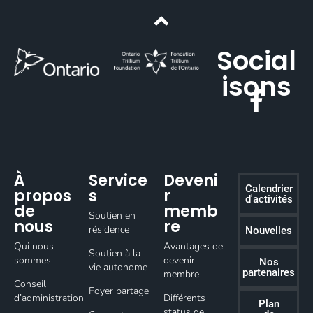
Social
isons
À
Service
Deveni
Calendrier
propos
s
r
d'activités
de
memb
Soutien en
nous
re
résidence
Nouvelles
Qui nous
Avantages de
Soutien à la
sommes
devenir
Nos
vie autonome
partenaires
membre
Conseil
Foyer partage
d’administration
Différents
Plan
status de