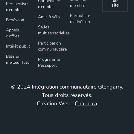
Connecteurs
de
Perspectives
site
membre
d’emploi
d’emploi
Formulaire
Amis à vélo
Bénévolat
d’adhésion
Salles
Appels
multisensorielles
d’offres
Participation
Intérêt public
communautaire
Bâtir un
Programme
meilleur futur
Passeport
© 2024 Intégration communautaire Glengarry.
Tous droits réservés.
Création Web :
Chabo.ca