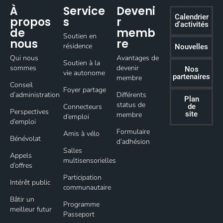
À
Service
Deveni
Calendrier
propos
s
r
d'activités
de
memb
Soutien en
nous
re
résidence
Nouvelles
Qui nous
Avantages de
Soutien à la
sommes
devenir
Nos
vie autonome
partenaires
membre
Conseil
Foyer partage
d’administration
Différents
Plan
status de
Connecteurs
de
Perspectives
site
membre
d’emploi
d’emploi
Formulaire
Amis à vélo
Bénévolat
d’adhésion
Salles
Appels
multisensorielles
d’offres
Participation
Intérêt public
communautaire
Bâtir un
Programme
meilleur futur
Passeport