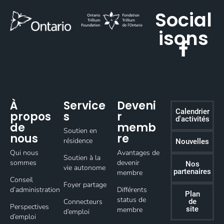
Social
isons
À
Service
Deveni
Calendrier
propos
s
r
d'activités
de
memb
Soutien en
nous
re
résidence
Nouvelles
Qui nous
Avantages de
Soutien à la
sommes
devenir
Nos
vie autonome
partenaires
membre
Conseil
Foyer partage
d’administration
Différents
Plan
status de
Connecteurs
de
Perspectives
site
membre
d’emploi
d’emploi